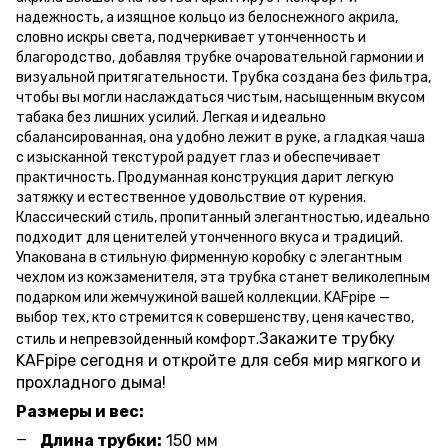
надежность, а изящное кольцо из белоснежного акрила,
словно искры света, подчеркивает утонченность и
благородство, добавляя трубке очаровательной гармонии и
визуальной притягательности. Трубка создана без фильтра,
чтобы вы могли наслаждаться чистым, насыщенным вкусом
табака без лишних усилий. Легкая и идеально
сбалансированная, она удобно лежит в руке, а гладкая чаша
с изысканной текстурой радует глаз и обеспечивает
практичность. Продуманная конструкция дарит легкую
затяжку и естественное удовольствие от курения.
Классический стиль, пропитанный элегантностью, идеально
подходит для ценителей утонченного вкуса и традиций.
Упакована в стильную фирменную коробку с элегантным
чехлом из кожзаменителя, эта трубка станет великолепным
подарком или жемчужиной вашей коллекции. KAFpipe —
выбор тех, кто стремится к совершенству, ценя качество,
Закажите трубку
стиль и непревзойденный комфорт.
KAFpipe сегодня и откройте для себя мир мягкого и
прохладного дыма!
Размеры и вес:
Длина трубки:
150 мм