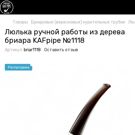
Товары
Бриаровые (вересковые) курительные трубки
Люл
Люлька ручной работы из дерева
бриара KAFpipe №1118
Артикул:
briar1118
Оставить отзыв
Распродажа