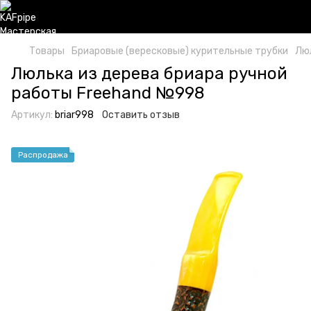
Товары
Бриаровые (вересковые) курительные трубки
Люл
Люлька из дерева бриара ручной
работы Freehand №998
Артикул:
briar998
Оставить отзыв
Распродажа