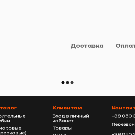
Доставка
Опла
талог
Клиентам
Контак
рительные
Вход в личный
+38 050 
убки
кабинет
Перезвон
иаровые
Товары
ересковые)
+38 050 