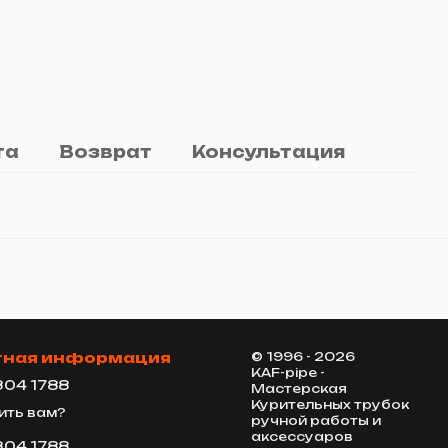
та
Возврат
Консультация
тная информация
© 1996 - 2026
KAF-pipe -
304 1788
Мастерская
Курительных трубок
ить вам?
ручной работы и
аксессуаров
304 1788