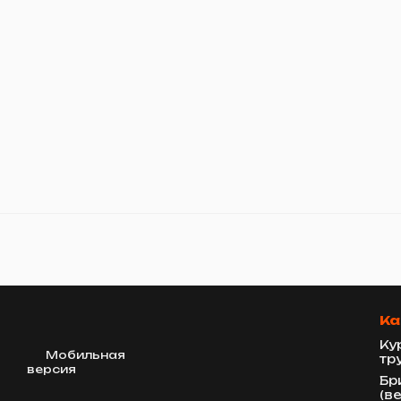
Ка
Ку
Мобильная
тр
версия
Бр
(в