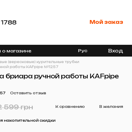
 1788
Мой заказ
Вход
Рус
 о магазине
ые (вересковые) курительные трубки
чной работы KAFpipe №1257
а бриара ручной работы KAFpipe
257
Оставить отзыв
2 599 грн
К сравнению
В желания
я накопительной скидки