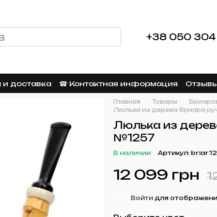
+38 050 304
 и доставка
☎︎ Контактная информация
Отзывы
Главная
Товары
Бриаров
Люлька из дерева бриара ру
Люлька из дерев
№1257
В наличии
Артикул: briar1
12 099 грн
1
%
Войти
для отображени