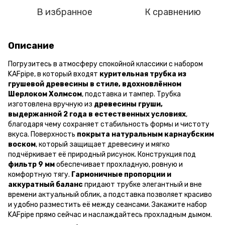
В избранное
К сравнению
Описание
Погрузитесь в атмосферу спокойной классики с набором
KAFpipe, в который входят
курительная трубка из
грушевой древесины в стиле, вдохновлённом
Шерлоком Холмсом
, подставка и тампер. Трубка
изготовлена вручную из
древесины груши,
выдержанной 2 года в естественных условиях
,
благодаря чему сохраняет стабильность формы и чистоту
вкуса. Поверхность
покрыта натуральным карнаубским
воском
, который защищает древесину и мягко
подчёркивает её природный рисунок. Конструкция под
фильтр 9 мм
обеспечивает прохладную, ровную и
комфортную тягу.
Гармоничные пропорции и
аккуратный баланс
придают трубке элегантный и вне
времени актуальный облик, а подставка позволяет красиво
и удобно разместить её между сеансами. Закажите набор
KAFpipe прямо сейчас и наслаждайтесь прохладным дымом.