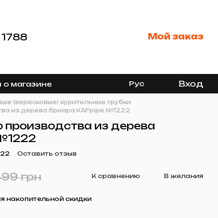
 1788
Мой заказ
Вход
Рус
 о магазине
ые (вересковые) курительные трубки
тва из дерева бриара KAFpipe №1222
о производства из дерева
 №1222
222
Оставить отзыв
499 грн
К сравнению
В желания
я накопительной скидки