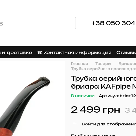
+38 050 304
 и доставка
☎︎ Контактная информация
Отзывы
Главная
Товары
Бриаров
Трубка серийного производс
Трубка серийног
бриара KAFpipe
В наличии
Артикул: briar1
2 499 грн
3 
%
Войти
для отображени