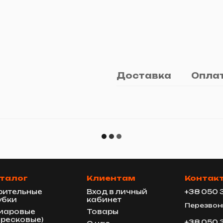
Доставка
Опла
талог
Клиентам
Контак
рительные
Вход в личный
+38 050 
убки
кабинет
Перезвон
иаровые
Товары
ересковые)
+38 050 