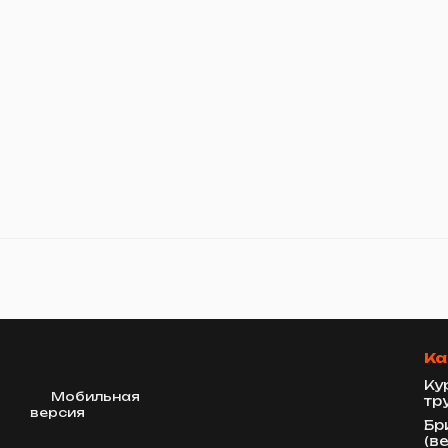
Ка
Ку
Мобильная
тр
версия
Бр
(в