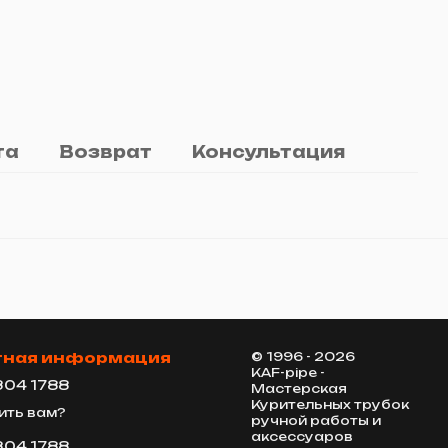
та
Возврат
Консультация
тная информация
© 1996 - 2026
KAF-pipe -
304 1788
Мастерская
Курительных трубок
ить вам?
ручной работы и
аксессуаров
304 1788