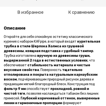
В избранное
К сравнению
Описание
Откройте для себя спокойную эстетику классического
курения с набором KAFpipe, в который входят
курительная
трубка в стиле Шерлока Холмса из грушевой
древесины
,
изящная подставка
и
удобный тампер
.
Трубка изготовлена
вручную из древесины груши,
выдержанной 2 года в естественных условиях
, что
обеспечивает
стабильность материала и чистые
вкусовые свойства
. Поверхность
тщательно
отполирована и покрыта натуральным карнаубским
воском
, подчёркивающим природный рисунок дерева и
придающим мягкий благородный блеск. Конструкция под
фильтр 9 мм
способствует
прохладной, ровной и
чистой тяге
, позволяя наслаждаться табаком без лишних
примесей.
Глубокий коричневый оттенок, выверенные
линии и гармоничные пропорции
формируют