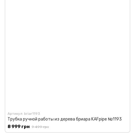
Артикул: briar1193
Трубка ручной работы из дерева бриара KAFpipe №1193
8 999 грн
9 499 грн