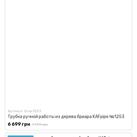
Артикул: briar1253
Трубка ручной работы из дерева бриара KAFpipe №1253
6 699 грн
7 199 грн