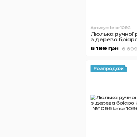
Артикул: briar1092
Люлька ручної 
з дерева бріар
KAFpipe №1092
6 199 грн
6 699
Розпродаж