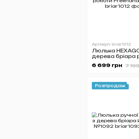
Артикул: briar1012
Люлька HEXAGO
дерева бріара 
роботи Freeha
6 699 грн
7 199
№1012
Розпродаж