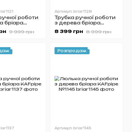
iar1121
Артикул: briar1128
ручної роботи
Трубка ручної роботи
а бріара
з дерева бріара
 №1121
KAFpipe №1128
рн
8 399 грн
9 999 грн
8 999 грн
даж
Розпродаж
iar1137
Артикул: briar1145