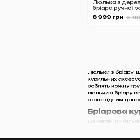
Люлька з дере
бріара ручної 
Freehand №109
8 999 грн
9 49
Люльки з бріару, 
курильних аксесуа
роблять кожну тру
люльки з бріару ос
стане гідним допо
Бріарова ку
Дерев'яні курильні
смаку, який вони н
районі Середземно