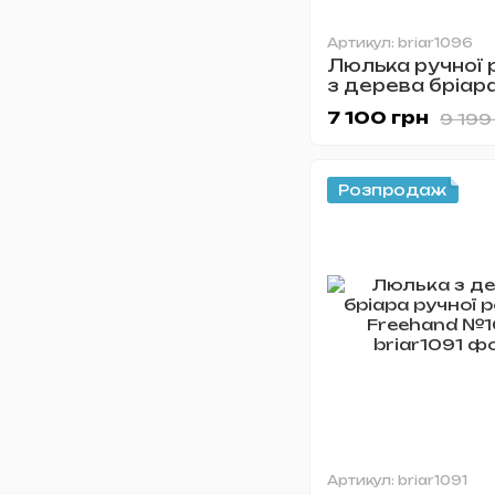
Артикул: briar1096
Люлька ручної 
з дерева бріар
KAFpipe №1096
7 100 грн
9 199
Розпродаж
Артикул: briar1091