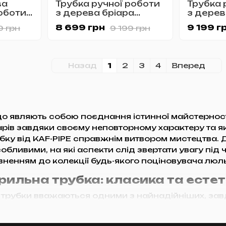
ва
Трубка ручної роботи
Трубка 
роботи
з дерева бріара
з дерев
1
KAFpipe №1136
KAFpipe
8 699 грн
9 199 г
9 грн
9 199 грн
Назад
1
2
3
4
Вперед
що являють собою поєднання істинної майстерност
рів завдяки своєму неповторному характеру та яко
бку від KAF-PIPE справжнім витвором мистецтва. 
обливими, на які аспекти слід звертати увагу під 
вненням до колекції будь-якого поціновувача люл
рильна трубка: класика та есте
 трубки вважаються одними з найнадійніших, завдя
адають. Бріар, матеріал, з якого виготовляються т
го моря. Французькі майстри першими здогадалис