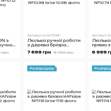
Артикул: briar1038
Артикул: b
N з
Люлька ручної роботи
Люлька
ручної
з дерева бріара
пряма з
nd
KAFpipe №1038
бріара
7 699 грн
6 999 г
 грн
8 199 грн
Розпродаж
Розпро