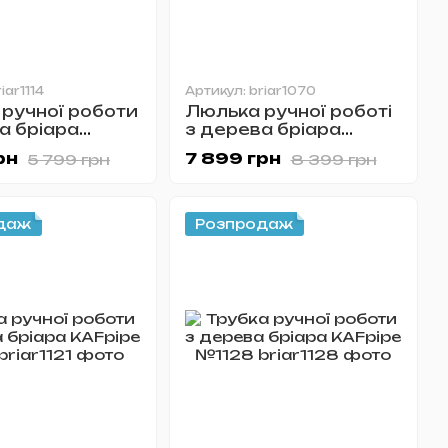
iar1114
Артикул: briar1070
ручної роботи
Люлька ручної роботі
а бріара
з дерева бріара
 №1114
№1070
рн
7 899 грн
5 799 грн
8 399 грн
даж
Розпродаж