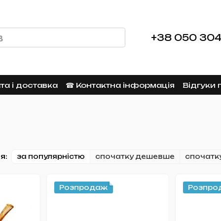
+38 050 304
а і доставка
☎︎ Контактна інформація
Відгуки 
я:
за популярністю
спочатку дешевше
спочатк
Розпродаж
Розпро