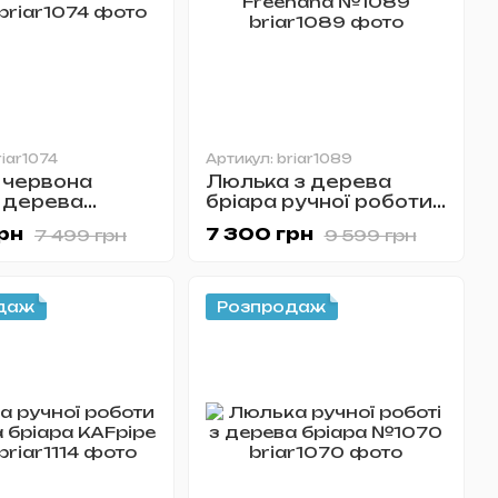
riar1074
Артикул: briar1089
 червона
Люлька з дерева
 дерева
бріара ручної роботи
 №1074
Freehand №1089
рн
7 300 грн
7 499 грн
9 599 грн
даж
Розпродаж