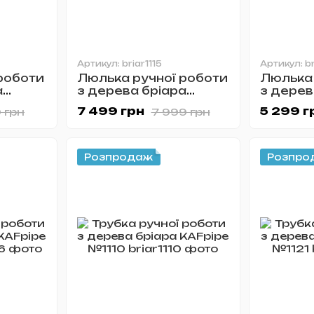
Артикул: briar1115
Артикул: br
роботи
Люлька ручної роботи
Люлька 
а
з дерева бріара
з дерев
KAFpipe №1115
KAFpipe
7 499 грн
5 299 г
 грн
7 999 грн
Розпродаж
Розпро