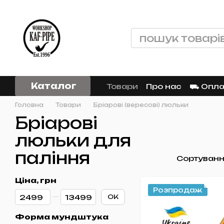
Перейти до основного контенту
Каталог
Товари
Про нас
⛟ Оплат
Головна
Товари
Бріарові (вересові) люльки
Бріарові
люльки для
паління
Сортуванн
Ціна, грн
Розпродаж
Від Ціна, грн
До Ціна, грн
ОК
Форма мундштука