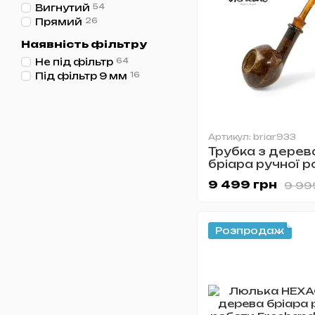
Вигнутий
54
Прямий
26
Наявність фільтру
Не під фільтр
64
Під фільтр 9 мм
16
Артикул: briar933
Трубка з дерев
бріара ручної 
Freehand №933
9 499 грн
9 99
Розпродаж