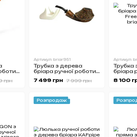
Артикул: briar951
Артикул: b
а
Трубка з дерева
Трубка 
роботи
бріара ручної роботи
бріара 
Freehand №951
Freeha
7 499 грн
8 100 г
9 грн
7 999 грн
Розпродаж
Розпро