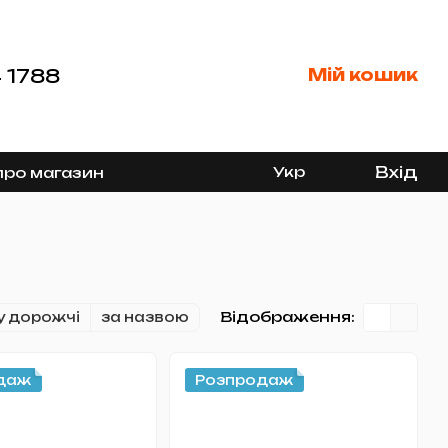
 1788
Мій кошик
Вхід
Укр
про магазин
Відображення:
у дорожчі
за назвою
даж
Розпродаж