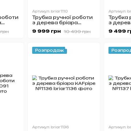
Артикул: briar1110
Артикул: br
роботи
Трубка ручної роботи
Трубка 
а
з дерева бріара
з дерев
KAFpipe №1110
KAFpipe
9 999 грн
9 499 г
 грн
10 499 грн
Розпродаж
Розпро
Артикул: briar1136
Артикул: br