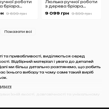
ручної роботи
Люлька ручної роботи
а бріара
з дерева бріара
 №1137
KAFpipe №1145
рн
9 099 грн
9 699 грн
9 599 грн
Показати всі
і та привабливості, виділяються серед
сті. Відбірний матеріал і увага до деталей
Далі ми більш детально розглянемо, що робить
час їхнього вибору та чому саме такий виріб
ьок.
тика
ки їхній якості, довговічності та унікальному
акі люльки, є коренем дерева, що росте в
я використовувати бріар, як матеріал для