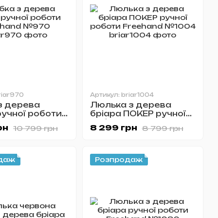
riar970
Артикул: briar1004
з дерева
Люлька з дерева
ручної роботи
бріара ПОКЕР ручної
nd №970
роботи Freehand
рн
8 299 грн
10 799 грн
8 799 грн
№1004
даж
Розпродаж