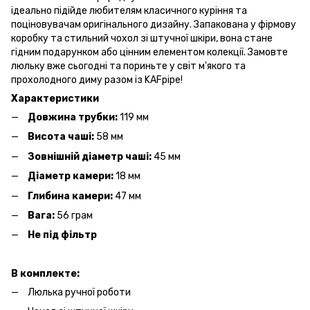
ідеально підійде любителям класичного куріння та
поціновувачам оригінального дизайну. Запакована у фірмову
коробку та стильний чохол зі штучної шкіри, вона стане
гідним подарунком або цінним елементом колекції. Замовте
люльку вже сьогодні та пориньте у світ м'якого та
прохолодного диму разом із KAFpipe!
Характеристики
Довжина трубки:
119 мм
Висота чаші:
58 мм
Зовнішній діаметр чаші:
45 мм
Діаметр камери:
18 мм
Глибина камери:
47 мм
Вага:
56 грам
Не пiд фiльтр
В комплекте:
Люлька ручної роботи