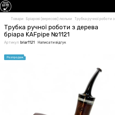
Товари
Бріарові (вересові) люльки
Трубка ручної роботи з
Трубка ручної роботи з дерева
бріара KAFpipe №1121
Артикул:
briar1121
Написати відгук
Розпродаж