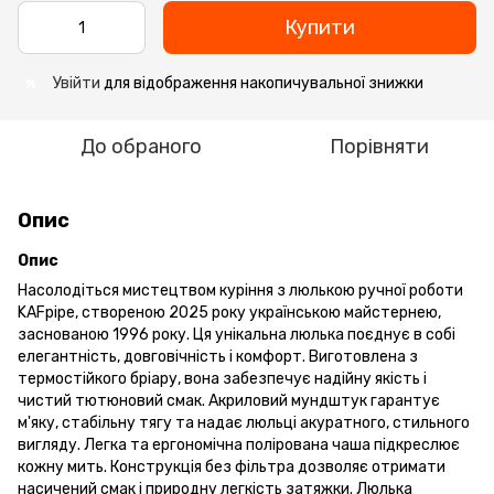
Купити
Увійти
для відображення накопичувальної знижки
%
До обраного
Порівняти
Опис
Опис
Насолодіться мистецтвом куріння з люлькою ручної роботи
KAFpipe, створеною 2025 року українською майстернею,
заснованою 1996 року. Ця унікальна люлька поєднує в собі
елегантність, довговічність і комфорт. Виготовлена з
термостійкого бріару, вона забезпечує надійну якість і
чистий тютюновий смак. Акриловий мундштук гарантує
м'яку, стабільну тягу та надає люльці акуратного, стильного
вигляду. Легка та ергономічна полірована чаша підкреслює
кожну мить. Конструкція без фільтра дозволяє отримати
насичений смак і природну легкість затяжки. Люлька