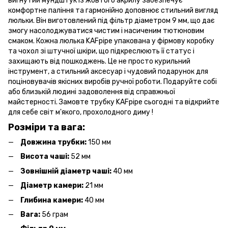
вигнутий мундштук із жовтого акрилу забезпечує
комфортне паління та гармонійно доповнює стильний вигляд
люльки. Він виготовлений під фільтр діаметром 9 мм, що дає
змогу насолоджуватися чистим і насиченим тютюновим
смаком. Кожна люлька KAFpipe упакована у фірмову коробку
та чохол зі штучної шкіри, що підкреслюють її статус і
захищають від пошкоджень. Це не просто курильний
інструмент, а стильний аксесуар і чудовий подарунок для
поціновувачів якісних виробів ручної роботи. Подаруйте собі
або близькій людині задоволення від справжньої
майстерності. Замовте трубку KAFpipe сьогодні та відкрийте
для себе світ м'якого, прохолодного диму !
Розміри та вага:
Довжина трубки:
150 мм
Висота чаші:
52 мм
Зовнішній діаметр чаші:
40 мм
Діаметр камери:
21 мм
Глибина камери:
40 мм
Вага:
56 грам