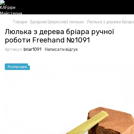
Товари
Бріарові (вересові) люльки
Люлька з дерева бріар
Люлька з дерева бріара ручної
роботи Freehand №1091
Артикул:
briar1091
Написати відгук
Розпродаж