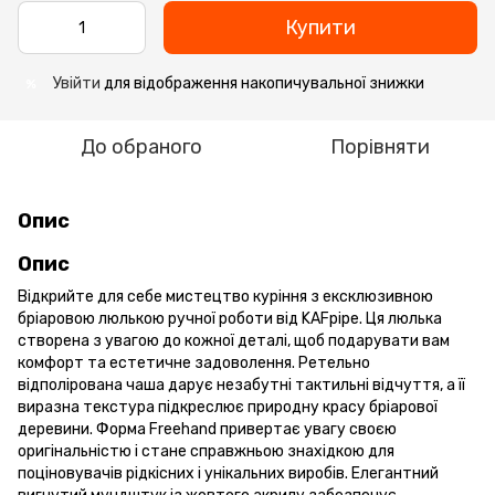
Купити
Увійти
для відображення накопичувальної знижки
%
До обраного
Порівняти
Опис
Опис
Відкрийте для себе мистецтво куріння з ексклюзивною
бріаровою люлькою ручної роботи від KAFpipe. Ця люлька
створена з увагою до кожної деталі, щоб подарувати вам
комфорт та естетичне задоволення. Ретельно
відполірована чаша дарує незабутні тактильні відчуття, а її
виразна текстура підкреслює природну красу бріарової
деревини. Форма Freehand привертає увагу своєю
оригінальністю і стане справжньою знахідкою для
поціновувачів рідкісних і унікальних виробів. Елегантний