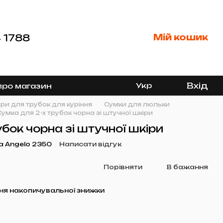
 1788
Мій кошик
Вхід
Укр
про магазин
ри для трубок для куріння
Сумки для люльки
Сумка для 2-х трубок чорна зі штучної шкіри
убок чорна зі штучної шкіри
а Angelo 2350
Написати відгук
Порівняти
В бажання
ня накопичувальної знижки