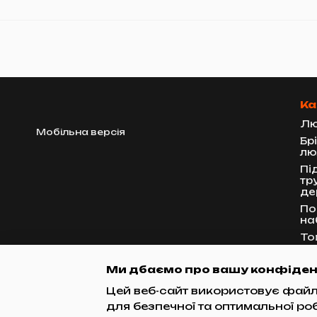
Ка
Лю
Мобільна версія
Бр
лю
Пі
тр
де
По
на
То
гр
Ак
Ми дбаємо про вашу конфіден
тр
Цей веб-сайт використовує файли
для безпечної та оптимальної ро