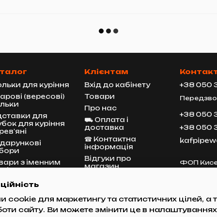
талог
Клієнтам
Контак
льки для куріння
Вхід до кабінету
+38 050 
іарові (вересові)
Товари
Передзво
льки
Про нас
+38 050 
дставки для
⛟ Оплата і
убок для куріння
доставка
+38 050 
рев'яні
☎︎ Контактна
kafpipe
дарункові
інформація
бори
Відгуки про
вари з іменним
ФОП Кисе
магазин
авіюванням
Україна, 
Батицьког
Мапа сайту
сесуари для
ційність
Мапа про
убок для куріння
 cookie для маркетингу та статистичних цілей, а
Ми в соцмережах
боти сайту. Ви можете змінити це в налаштуваннях