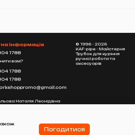
тна інформація
© 1996 - 2026
KAF-pipe - Майстерня
304 1788
Трубок для куріння
ручної роботи та
нити вам?
аксесуарів
304 1788
304 1788
workshoppromo@gmail.com
льова Наталія Леонідівна
61140 м. Харків, вул. Маршала
о, 8
їзду
 також
Погодитися