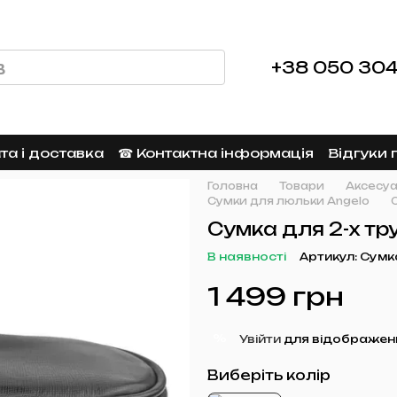
+38 050 304
а і доставка
☎︎ Контактна інформація
Відгуки 
Головна
Товари
Аксесуа
Сумки для люльки Angelo
Сумка для 2-х тр
В наявності
Артикул: Сумк
1 499 грн
%
Увійти
для відображен
Виберіть колір