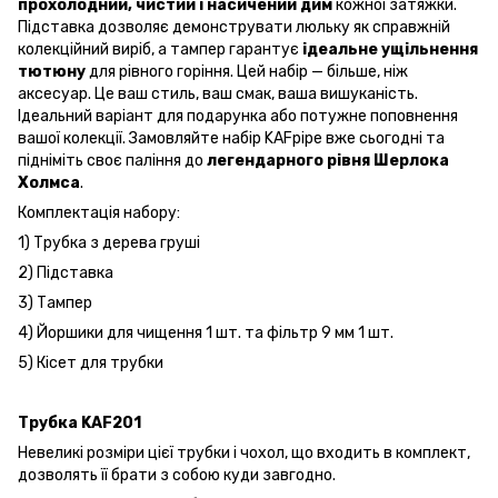
прохолодний, чистий і насичений дим
кожної затяжки.
Підставка дозволяє демонструвати люльку як справжній
колекційний виріб, а тампер гарантує
ідеальне ущільнення
тютюну
для рівного горіння. Цей набір — більше, ніж
аксесуар. Це ваш стиль, ваш смак, ваша вишуканість.
Ідеальний варіант для подарунка або потужне поповнення
вашої колекції. Замовляйте набір KAFpipe вже сьогодні та
підніміть своє паління до
легендарного рівня Шерлока
Холмса
.
Комплектація набору:
1) Трубка з дерева груші
2) Підставка
3) Тампер
4) Йоршики для чищення 1 шт. та фільтр 9 мм 1 шт.
5) Кісет для трубки
Трубка KAF201
Невеликі розміри цієї трубки і чохол, що входить в комплект,
дозволять її брати з собою куди завгодно.