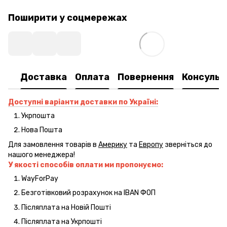
Поширити у соцмережах
Доставка
Оплата
Повернення
Консульт
Доступні варіанти доставки по Україні:
Укрпошта
Нова Пошта
Для замовлення товарів в
Америку
та
Европу
зверніться до
нашого менеджера!
У якості способів оплати ми пропонуємо:
WayForPay
Безготівковий розрахунок на IBAN ФОП
Післяплата на Новій Пошті
Післяплата на Укрпошті