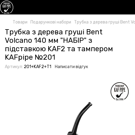
Товари
Подарункові набори
Трубка з дерева груші Bent V
Трубка з дерева груші Bent
Volcano 140 мм "НАБІР" з
підставкою KAF2 та тампером
KAFpipe №201
Артикул:
201+KAF2+T1
Написати відгук