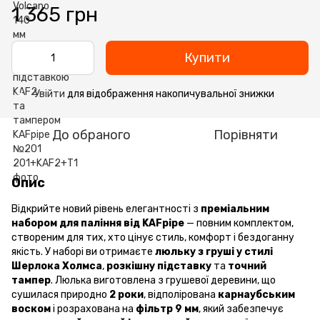
1 365 грн
Купити
Увійти
для відображення накопичувальної знижки
%
До обраного
Порівняти
Опис
Відкрийте новий рівень елегантності з
преміальним
набором для паління від KAFpipe
— повним комплектом,
створеним для тих, хто цінує стиль, комфорт і бездоганну
якість. У наборі ви отримаєте
люльку з груші у стилі
Шерлока Холмса
,
розкішну підставку
та
точний
тампер
. Люлька виготовлена з грушевої деревини, що
сушилася природно
2 роки
, відполірована
карнаубським
воском
і розрахована на
фільтр 9 мм
, який забезпечує